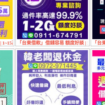
1~15萬 24h不打烊
「台東借款」借錢容易 額度好談 | 1~20
「台東