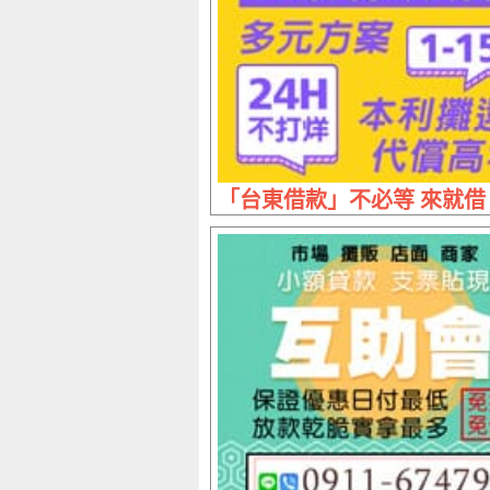
「台東借款」不必等 來就借 | 