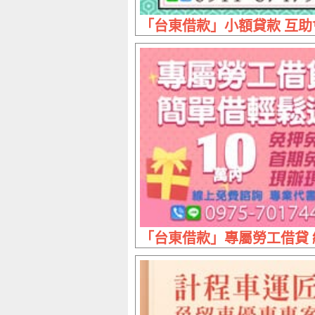
「台東借款」小額貸款 互助會
「台東借款」專屬勞工借貸 線