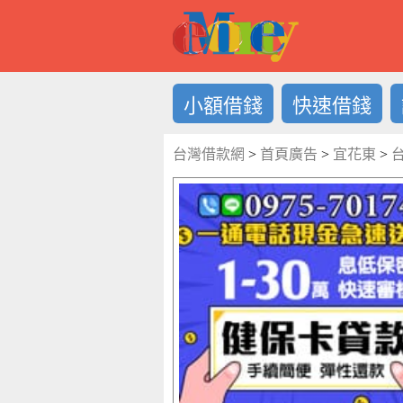
借錢LOG
小額借錢
快速借錢
台灣借款網
>
首頁廣告
>
宜花東
>