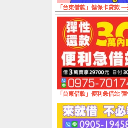
「台東借款」健保卡貸款 一通
「台東借款」便利急借站 彈性還款