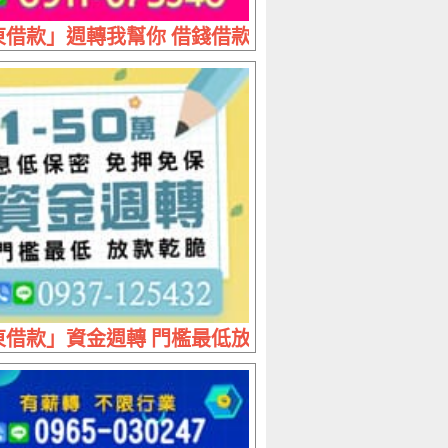
 | 好借好還 最低利息
借款」週轉我幫你 借錢借款好容易 | 60萬內 最
借款 息低保密
借款」資金週轉 門檻最低放款乾脆 | 1~50萬 息