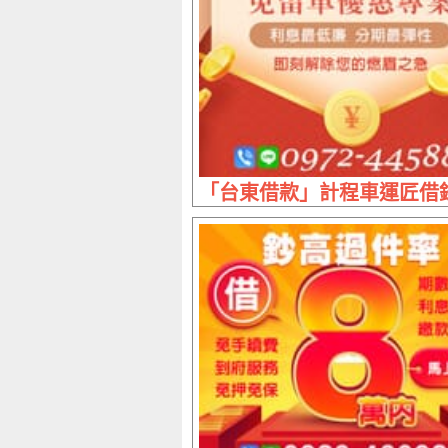
「台東借款」計程車運匠借錢