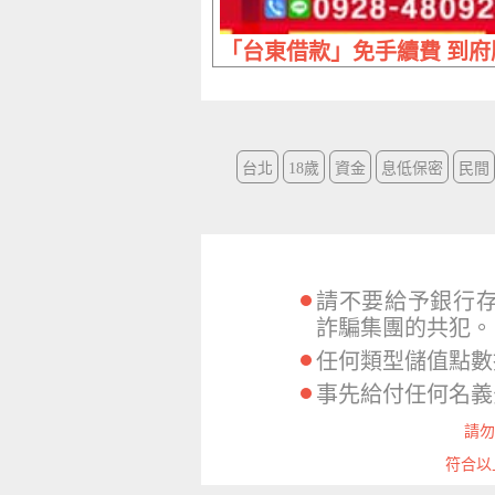
「台東借款」免手續費 到府服
台北
18歲
資金
息低保密
民間
請不要給予銀行
詐騙集團的共犯。
任何類型儲值點數
事先給付任何名義
請勿
符合以