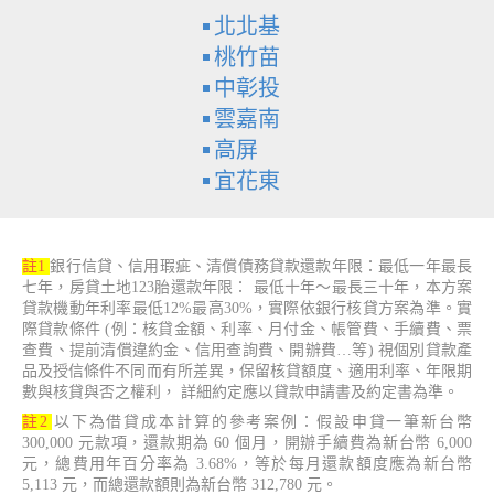
北北基
桃竹苗
中彰投
雲嘉南
高屏
宜花東
註1
銀行信貸、信用瑕疵、清償債務貸款還款年限：最低一年最長
七年，房貸土地123胎還款年限： 最低十年～最長三十年，本方案
貸款機動年利率最低12%最高30%，實際依銀行核貸方案為準。實
際貸款條件 (例：核貸金額、利率、月付金、帳管費、手續費、票
查費、提前清償違約金、信用查詢費、開辦費…等) 視個別貸款產
品及授信條件不同而有所差異，保留核貸額度、適用利率、年限期
數與核貸與否之權利， 詳細約定應以貸款申請書及約定書為準。
註2
以下為借貸成本計算的參考案例：假設申貸一筆新台幣
300,000 元款項，還款期為 60 個月，開辦手續費為新台幣 6,000
元，總費用年百分率為 3.68%，等於每月還款額度應為新台幣
5,113 元，而總還款額則為新台幣 312,780 元。