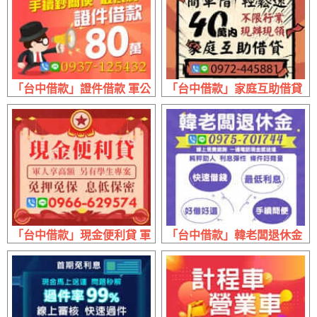
「台中借款」證件借款 軍公教貸款優惠中 | 80萬內 手續鈔簡
「台中借款」家庭互助借貸 簡單
「台中借款」現金便利貸 軍人享高額 | 另有學生專案 免押免
「台中借款」韓老闆退休金 快