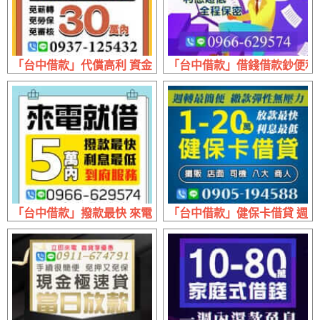
「台中借款」代償高利 資金整合 | 30萬內 免薪轉免勞保免審
「台中借款」借錢借款鈔便利 
「台中借款」撥款最快 來電就借 | 5萬內 利息最低到府服務
「台中借款」健保卡借貸 週轉最便