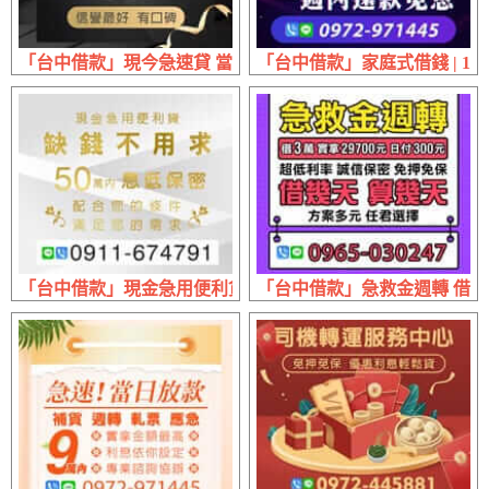
「台中借款」現今急速貸 當日放款 | 手續很簡便 免押又免保
「台中借款」家庭式借錢 | 10
「台中借款」現金急用便利貸 缺錢不用求 | 50萬內 配合你
「台中借款」急救金週轉 借幾天算