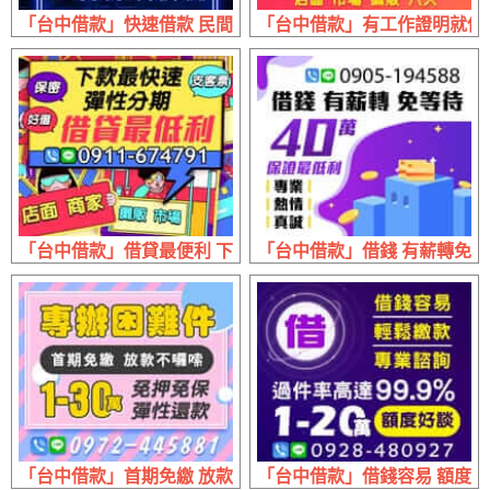
「台中借款」快速借款 民間借貸彈性高 | 夫妻經營 來電即撥
「台中借款」有工作證明就借 攤販
「台中借款」借貸最便利 下款最快速| 彈性分期 保密好借
「台中借款」借錢 有薪轉免等待 
「台中借款」首期免繳 放款快速 | 1~30萬 免押免保彈性還款
「台中借款」借錢容易 額度好談 