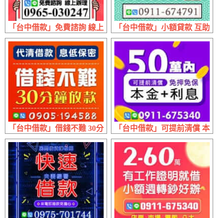
「台中借款」免費諮詢 線上辦理 | 缺錢急用 現辦現領免押免
「台中借款」小額貸款 互助會 
「台中借款」借錢不難 30分鐘放款 | 代清借款 息低保密
「台中借款」可提前清償 本金+利