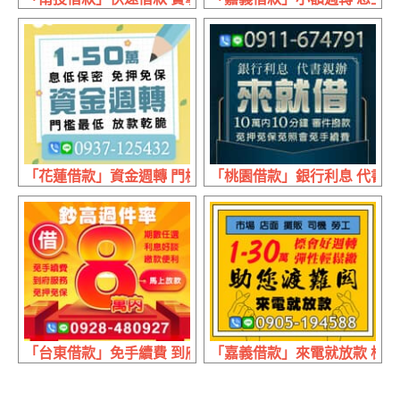
「花蓮借款」資金週轉 門檻最低放款乾脆 | 1~50萬 息低保
「桃園借款」銀行利息 代書親辦 
「台東借款」免手續費 到府服務 | 8萬內 期數任選利息好談
「嘉義借款」來電就放款 標會好週