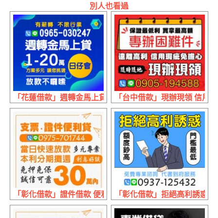
別人也看過
「花蓮借款」週轉金馬上貸 放款不囉嗦 | 1~20萬 有薪轉不
「台中借款」現辦現領 信用瑕疵
「彰化借款」證件借款 便利貸 | 30萬內 當日快速放款本利
「彰化借款」拒絕高利誘惑 免費