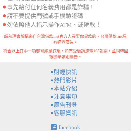
事先給付任何名義費用都是詐騙！
請不要提供門號或手機驗證碼！
勿依照他人指示操作ATM、或匯款！
請勿理會號稱來自台灣借款.net官方人員要你貸款的，台灣借款.net只
有經營廣告。
符合以上其中一項都可能是詐騙。如有受騙請速電165報案，並同時回
報檢舉該則廣告。
財經快訊
熱門影片
本站介紹
注意事項
廣告刊登
客服資訊
facebook