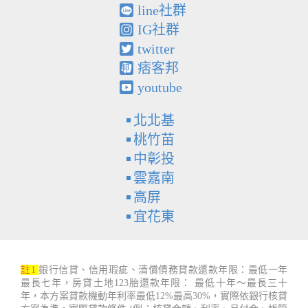
line社群
IG社群
twitter
痞客邦
youtube
北北基
桃竹苗
中彰投
雲嘉南
高屏
宜花東
註1
銀行信貸、信用瑕疵、清償債務貸款還款年限：最低一年
最長七年，房貸土地123胎還款年限： 最低十年～最長三十
年，本方案貸款機動年利率最低12%最高30%，實際依銀行核貸