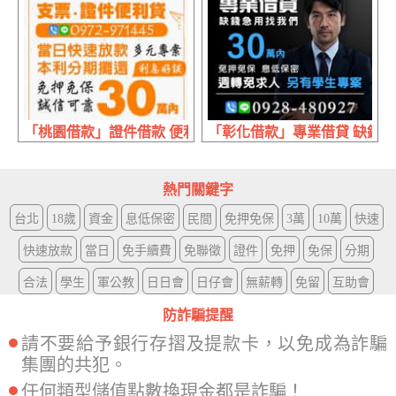
「桃園借款」證件借款 便利貸 | 30萬內 當日快速放款本利
「彰化借款」專業借貸 缺錢急用
熱門關鍵字
台北
18歲
資金
息低保密
民間
免押免保
3萬
10萬
快速
快速放款
當日
免手續費
免聯徵
證件
免押
免保
分期
合法
學生
軍公教
日日會
日仔會
無薪轉
免留
互助會
防詐騙提醒
請不要給予銀行存摺及提款卡，以免成為詐騙
集團的共犯。
任何類型儲值點數換現金都是詐騙！