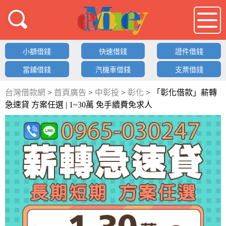
借錢LOGO
小額借錢
快速借錢
證件借錢
當鋪借錢
汽機車借錢
支票借錢
台灣借款網
>
首頁廣告
>
中彰投
>
彰化
>
「彰化借款」薪轉
急速貸 方案任選 | 1~30萬 免手續費免求人