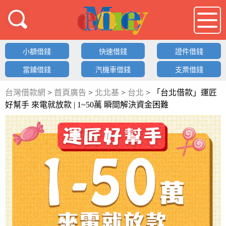
借錢LOGO
小額借錢
快速借錢
證件借錢
當鋪借錢
汽機車借錢
支票借錢
台灣借款網
>
首頁廣告
>
北北基
>
台北
>
「台北借款」運匠
好幫手 來電就放款 | 1~50萬 瞬間解決資金困難