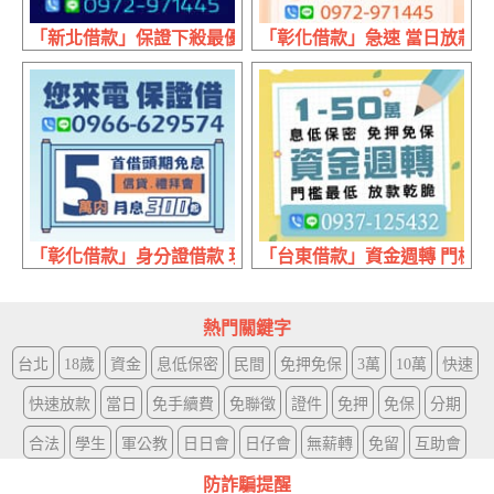
「新北借款」保證下殺最優惠 低利月繳息 | 30萬內 有工作
「彰化借款」急速 當日放款 |
「彰化借款」身分證借款 現辦現領 | 1-50萬內
「台東借款」資金週轉 門檻最低
熱門關鍵字
台北
18歲
資金
息低保密
民間
免押免保
3萬
10萬
快速
快速放款
當日
免手續費
免聯徵
證件
免押
免保
分期
合法
學生
軍公教
日日會
日仔會
無薪轉
免留
互助會
防詐騙提醒