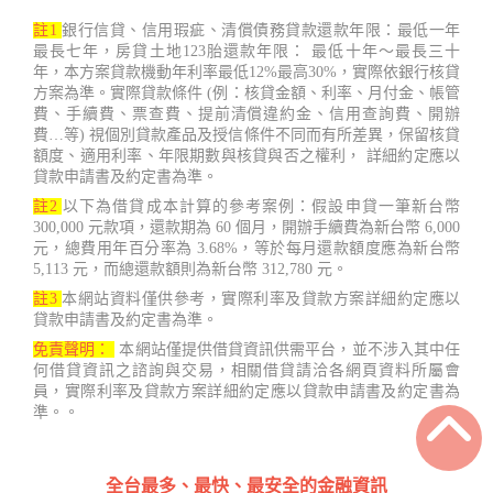
註1
銀行信貸、信用瑕疵、清償債務貸款還款年限：最低一年
最長七年，房貸土地123胎還款年限： 最低十年～最長三十
年，本方案貸款機動年利率最低12%最高30%，實際依銀行核貸
方案為準。實際貸款條件 (例：核貸金額、利率、月付金、帳管
費、手續費、票查費、提前清償違約金、信用查詢費、開辦
費…等) 視個別貸款產品及授信條件不同而有所差異，保留核貸
額度、適用利率、年限期數與核貸與否之權利， 詳細約定應以
貸款申請書及約定書為準。
註2
以下為借貸成本計算的參考案例：假設申貸一筆新台幣
300,000 元款項，還款期為 60 個月，開辦手續費為新台幣 6,000
元，總費用年百分率為 3.68%，等於每月還款額度應為新台幣
5,113 元，而總還款額則為新台幣 312,780 元。
註3
本網站資料僅供參考，實際利率及貸款方案詳細約定應以
貸款申請書及約定書為準。
免責聲明：
本網站僅提供借貸資訊供需平台，並不涉入其中任
何借貸資訊之諮詢與交易，相關借貸請洽各網頁資料所屬會
員，實際利率及貸款方案詳細約定應以貸款申請書及約定書為
準。。
全台最多、最快、最安全的金融資訊