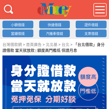
借錢LOGO
小額借錢
快速借錢
證件借錢
當鋪借錢
汽機車借錢
支票借錢
台灣借款網
>
首頁廣告
>
北北基
>
台北
>
「台北借款」身分
證借款 當天就放款 | 額度高門檻低 保證月息