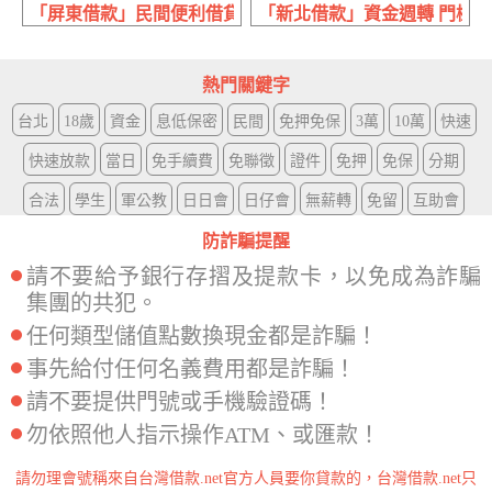
「屏東借款」民間便利借貸 免押免保 | 60萬內 息低保密速
「新北借款」資金週轉 門檻最低
熱門關鍵字
台北
18歲
資金
息低保密
民間
免押免保
3萬
10萬
快速
快速放款
當日
免手續費
免聯徵
證件
免押
免保
分期
合法
學生
軍公教
日日會
日仔會
無薪轉
免留
互助會
防詐騙提醒
請不要給予銀行存摺及提款卡，以免成為詐騙
集團的共犯。
任何類型儲值點數換現金都是詐騙！
事先給付任何名義費用都是詐騙！
請不要提供門號或手機驗證碼！
勿依照他人指示操作ATM、或匯款！
請勿理會號稱來自台灣借款.net官方人員要你貸款的，台灣借款.net只