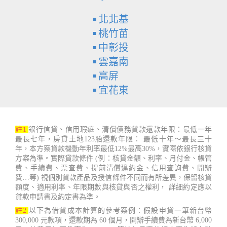
北北基
桃竹苗
中彰投
雲嘉南
高屏
宜花東
註1
銀行信貸、信用瑕疵、清償債務貸款還款年限：最低一年
最長七年，房貸土地123胎還款年限： 最低十年～最長三十
年，本方案貸款機動年利率最低12%最高30%，實際依銀行核貸
方案為準。實際貸款條件 (例：核貸金額、利率、月付金、帳管
費、手續費、票查費、提前清償違約金、信用查詢費、開辦
費…等) 視個別貸款產品及授信條件不同而有所差異，保留核貸
額度、適用利率、年限期數與核貸與否之權利， 詳細約定應以
貸款申請書及約定書為準。
註2
以下為借貸成本計算的參考案例：假設申貸一筆新台幣
300,000 元款項，還款期為 60 個月，開辦手續費為新台幣 6,000