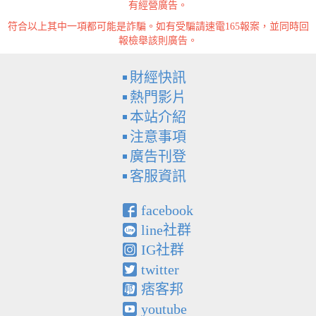
有經營廣告。
符合以上其中一項都可能是詐騙。如有受騙請速電165報案，並同時回
報檢舉該則廣告。
財經快訊
熱門影片
本站介紹
注意事項
廣告刊登
客服資訊
facebook
line社群
IG社群
twitter
痞客邦
youtube