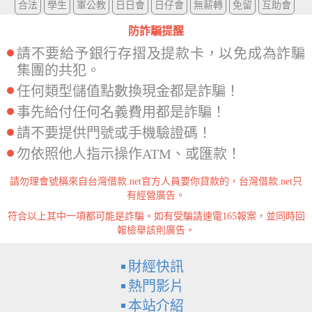
合法
學生
軍公教
日日會
日仔會
無薪轉
免留
互助會
防詐騙提醒
請不要給予銀行存摺及提款卡，以免成為詐騙
集團的共犯。
任何類型儲值點數換現金都是詐騙！
事先給付任何名義費用都是詐騙！
請不要提供門號或手機驗證碼！
勿依照他人指示操作ATM、或匯款！
請勿理會號稱來自台灣借款.net官方人員要你貸款的，台灣借款.net只
有經營廣告。
符合以上其中一項都可能是詐騙。如有受騙請速電165報案，並同時回
報檢舉該則廣告。
財經快訊
熱門影片
本站介紹