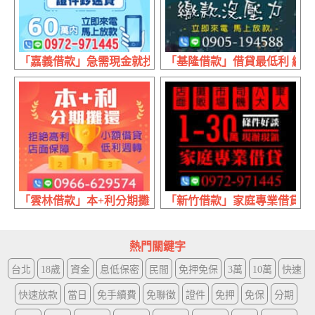
「嘉義借款」急需現金就找我 證件超速貸 | 60萬內 來電立
「基隆借款」借貸最低利 繳款沒
「雲林借款」本+利分期攤還 小額借貸 | 低利週轉 店面保障
「新竹借款」家庭專業借貸 條件好
熱門關鍵字
台北
18歲
資金
息低保密
民間
免押免保
3萬
10萬
快速
快速放款
當日
免手續費
免聯徵
證件
免押
免保
分期