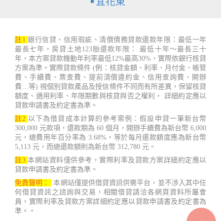
宜花東
註1
銀行信貸、信用瑕疵、清償債務貸款還款年限：最低一年
最長七年，房貸土地123胎還款年限： 最低十年～最長三十
年，本方案貸款機動年利率最低12%最高30%，實際依銀行核貸
方案為準。實際貸款條件 (例：核貸金額、利率、月付金、帳管
費、手續費、票查費、提前清償違約金、信用查詢費、開辦
費…等) 視個別貸款產品及授信條件不同而有所差異，保留核貸
額度、適用利率、年限期數與核貸與否之權利， 詳細約定應以
貸款申請書及約定書為準。
註2
以下為借貸成本計算的參考案例：假設申貸一筆新台幣
300,000 元款項，還款期為 60 個月，開辦手續費為新台幣 6,000
元，總費用年百分率為 3.68%，等於每月還款額度應為新台幣
5,113 元，而總還款額則為新台幣 312,780 元。
註3
本網站資料僅供參考，實際利率及貸款方案詳細約定應以
貸款申請書及約定書為準。
免責聲明：
本網站僅提供借貸資訊供需平台，並不涉入其中任
何借貸資訊之諮詢與交易，相關借貸請洽各網頁資料所屬會
員，實際利率及貸款方案詳細約定應以貸款申請書及約定書為
準。。